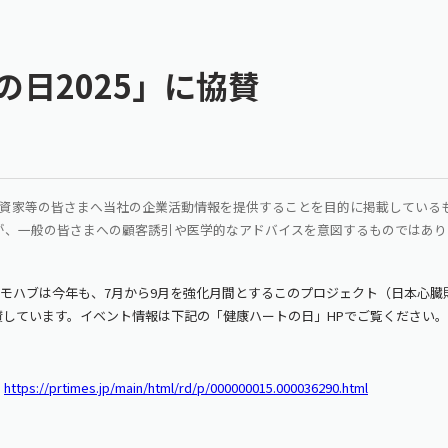
日2025」に協賛
・投資家等の皆さまへ当社の企業活動情報を提供することを目的に掲載している
が、一般の皆さまへの顧客誘引や医学的なアドバイスを意図するものではあり
リモハブは今年も、7月から9月を強化月間とするこのプロジェクト（日本心
賛しています。イベント情報は下記の「健康ハートの日」HPでご覧ください。
ス
https://prtimes.jp/main/html/rd/p/000000015.000036290.html