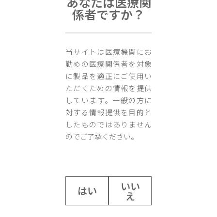
あなたは医療関
係者ですか？
当サイトは医療機関にお
勤めの医療関係者を対象
第32回 日本心臓リハビリテーション学会学術集会に機器出展いたします。
に製品を適正にご使用い
日 程：2026年7月18日（土）19日（日）
ただくための情報を提供
しています。一般の方に
会 場：幕張メッセ 展示ホール8
対する情報提供を目的と
したものではありません
https://www.congre.co.jp/jacr2026
のでご了承ください。
前の記事へ
次の記事へ
いい
はい
え